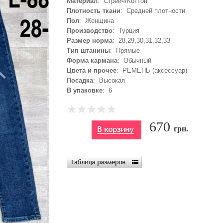
Материал
: Стрейч/Коттон
Плотность ткани
: Средней плотности
Пол
: Женщина
Производство
: Турция
Размер норма
: 28,29,30,31,32,33
Тип штанины
: Прямые
Форма кармана
: Обычный
Цвета и прочее
: РЕМЕНЬ (аксессуар)
Посадка
: Высокая
В упаковке
: 6
670
грн.