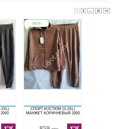
1
2
...
11
>>
-2XL)
СПОРТ.КОСТЮМ (S-2XL)
2093
МАНЖЕТ КОРИЧНЕВЫЙ 2093
859
грн.