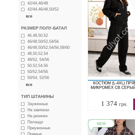
42/44,46/48
42/44,46/48,50/52
все
РАЗМЕР ПОЛУ-БАТАЛ
46,48,50,52
46/48,50/52,54/56
46/48,50/52,54/56,58/60
48,50,52,54
48/52, 54/56
50,52,54,56
50/52,54/56
50/54, 52/56
КОСТЮМ (L-4XL) ПР
все
МИКРОМЕХ СВ.СЕРЫЙ
ТИП ШТАНИНЫ
1 374
Зауженные
грн.
На завязках
На резинке
Палаццо
Приуженные
Прямые