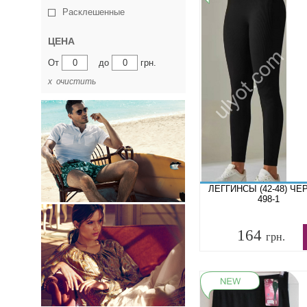
Расклешенные
ЦЕНА
От
до
грн.
х очистить
ЛЕГГИНСЫ (42-48) Ч
498-1
164
грн.