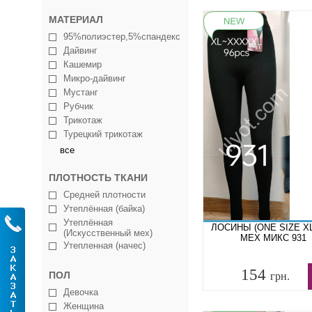
МАТЕРИАЛ
95%полиэстер,5%спандекс
Дайвинг
Кашемир
Микро-дайвинг
Мустанг
Рубчик
Трикотаж
Турецкий трикотаж
все
ПЛОТНОСТЬ ТКАНИ
Средней плотности
Утеплённая (байка)
Утеплённая
ЛОСИНЫ (ONE SIZE XL
(Искусственный мех)
МЕХ МИКС 931
Утепленная (начес)
154
ПОЛ
грн.
Девочка
Женщина