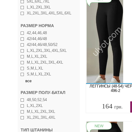
5XL,6XL,7XL
L,XL,2XL,3XL
XL,2XL,3XL,4XL,5XL,6XL
РАЗМЕР НОРМА
42,44,46,48
42/44,46/48
42/44,46/48,50/52
L,XL,2XL,3XL,4XL,5XL
M,L,XL,2XL
M,L,XL,2XL,3XL,4XL
S,M,L,XL
S,M,L,XL,2XL
все
ЛЕГГИНСЫ (48-54) Ч
496-2
РАЗМЕР ПОЛУ-БАТАЛ
48,50,52,54
164
L,XL,2XL
грн.
M,L,XL,2XL,3XL
XL,2XL,3XL,4XL
ТИП ШТАНИНЫ