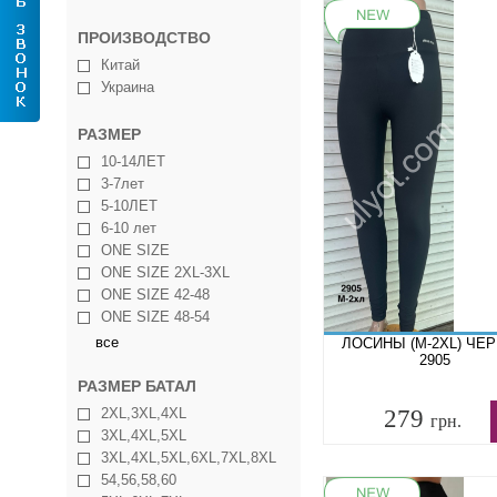
ПРОИЗВОДСТВО
Китай
Украина
РАЗМЕР
10-14ЛЕТ
3-7лет
5-10ЛЕТ
6-10 лет
ONE SIZE
ONE SIZE 2XL-3XL
ONE SIZE 42-48
ONE SIZE 48-54
все
ЛОСИНЫ (M-2XL) ЧЕ
2905
РАЗМЕР БАТАЛ
2XL,3XL,4XL
279
грн.
3XL,4XL,5XL
3XL,4XL,5XL,6XL,7XL,8XL
54,56,58,60