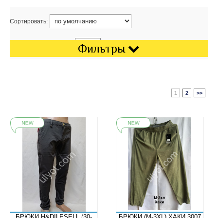
Сортировать:
Показать на странице:
Фильтры
1
2
>>
БРЮКИ H&DILESELL (30-
БРЮКИ (M-3XL) ХАКИ 3007