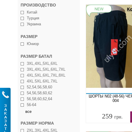
ПРОИЗВОДСТВО
Китай
Турция
Украина
РАЗМЕР
Юниор
РАЗМЕР БАТАЛ
3XL,4XL,5XL,6XL
3XL,4XL,5XL,6XL,7XL
4XL,5XL,6XL,7XL,8XL
4XL.5XL.6XL.7XL
52,54,56,58,60
54,56,58,60,62
ШОРТЫ N02 (48-56) Ч
56,58,60,62,64
004
56-64
все
259
грн.
РАЗМЕР НОРМА
2XL,3XL,4XL,5XL