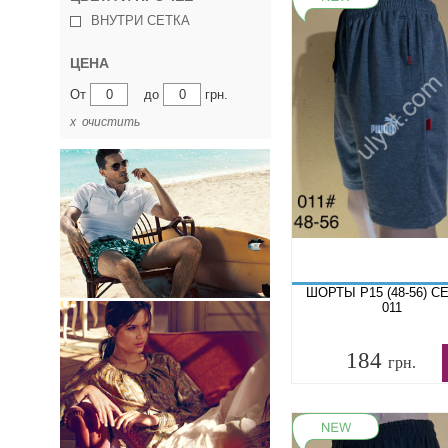
ВНУТРИ СЕТКА
ЦЕНА
От
до
грн.
х очистить
ШОРТЫ P15 (48-56) 
011
184
грн.