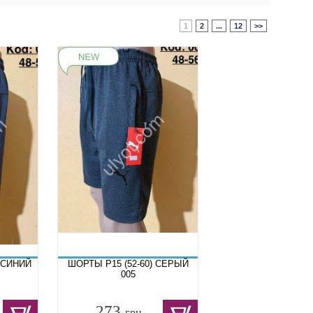
1
2
...
12
>>
Т.СИНИЙ
ШОРТЫ P15 (52-60) СЕРЫЙ
005
273
грн.