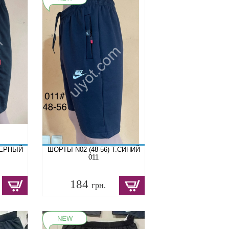
ЧЕРНЫЙ
ШОРТЫ N02 (48-56) Т.СИНИЙ
011
184
грн.