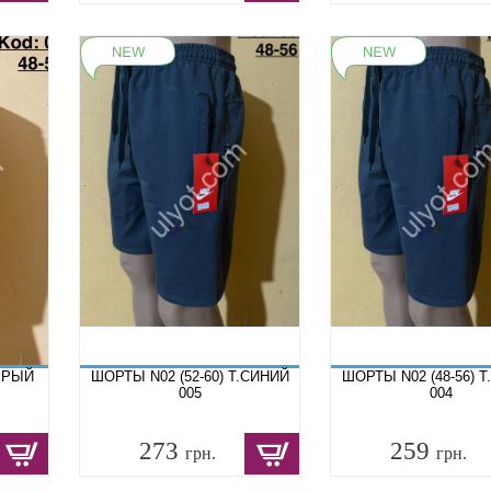
СЕРЫЙ
ШОРТЫ N02 (52-60) Т.СИНИЙ
ШОРТЫ N02 (48-56) 
005
004
273
259
грн.
грн.