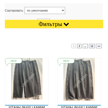
Сортировать:
Показать на странице:
Фильтры
1
2
...
12
>>
ШТАНЫ (M-6XL) КАМНИ
ШТАНЫ (M-6XL) КАМНИ