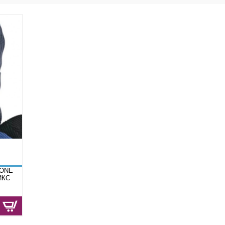
(ONE
ИКС