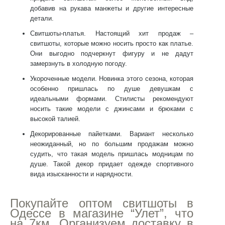
добавив на рукава манжеты и другие интересные
детали.
Свитшоты-платья
. Настоящий хит продаж –
свитшоты, которые можно носить просто как платье.
Они выгодно подчеркнут фигуру и не дадут
замерзнуть в холодную погоду.
Укороченные модели
. Новинка этого сезона, которая
особенно пришлась по душе девушкам с
идеальными формами. Стилисты рекомендуют
носить такие модели с джинсами и брюками с
высокой талией.
Декорированные пайетками
. Вариант несколько
неожиданный, но по большим продажам можно
судить, что такая модель пришлась модницам по
душе. Такой декор придает одежде спортивного
вида изысканности и нарядности.
Покупайте
оптом свитшоты в
Одессе
в магазине “Улет”, что
на 7км. Организуем доставку в