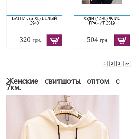
БАТНИК (S-XL) БЕЛЫЙ
ХУДИ (42-48) ФЛИС
2940
ГРАФИТ 2519
320
504
грн.
грн.
1
2
3
>>
Женские свитшоты оптом
с
7км.