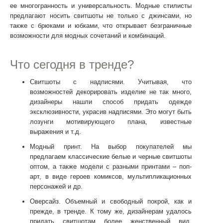
ее многогранность и универсальность. Модные стилисты
предлагают носить свитшоты не только с джинсами, но
также с брюками и юбками, что открывает безграничные
возможности для модных сочетаний и комбинаций.
Что сегодня в тренде?
Свитшоты с надписями
. Учитывая, что
возможностей декорировать изделие не так много,
дизайнеры нашли способ придать одежде
эксклюзивности, украсив надписями. Это могут быть
лозунги мотивирующего плана, известные
выражения и т.д.
Модный принт.
На выбор покупателей мы
предлагаем классические
белые и черные свитшоты
оптом
, а также модели с разными принтами – поп-
арт, в виде героев комиксов, мультипликационных
персонажей и др.
Оверсайз
. Объемный и свободный покрой, как и
прежде, в тренде. К тому же, дизайнерам удалось
придать свитшотам более женственный вид,