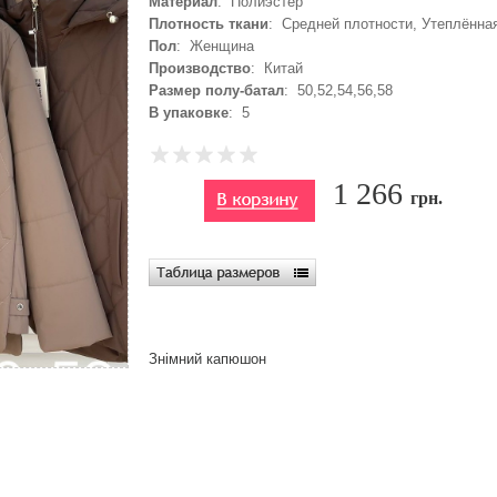
Материал
: Полиэстер
Плотность ткани
: Средней плотности, Утеплённая
Пол
: Женщина
Производство
: Китай
Размер полу-батал
: 50,52,54,56,58
В упаковке
: 5
1 266
грн.
Знімний капюшон