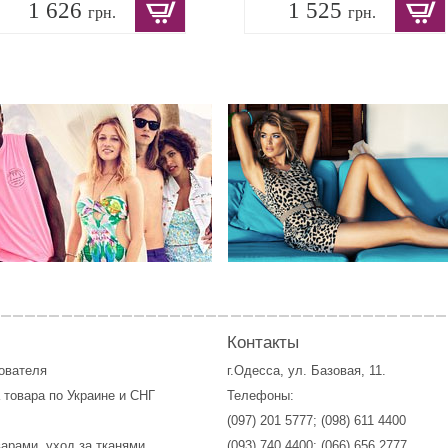
1 626
1 525
грн.
грн.
Контакты
зователя
г.Одесса, ул. Базовая, 11.
 товара по Украине и СНГ
Телефоны:
(097) 201 5777
;
(098) 611 4400
варами, уход за тканями
(093) 740 4400
;
(066) 656 2777