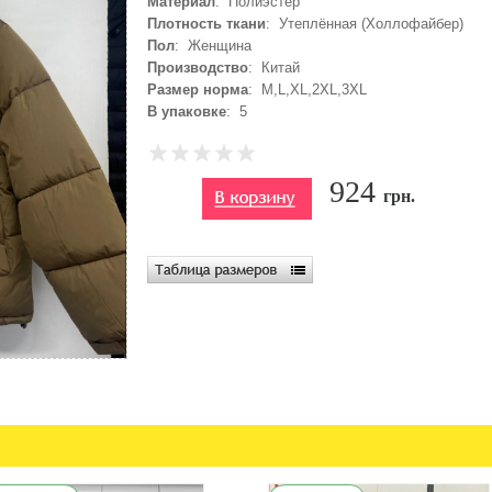
Материал
: Полиэстер
Плотность ткани
: Утеплённая (Холлофайбер)
Пол
: Женщина
Производство
: Китай
Размер норма
: M,L,XL,2XL,3XL
В упаковке
: 5
924
грн.