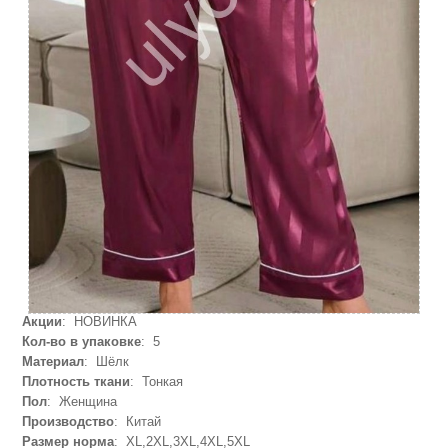
Акции
: НОВИНКА
Кол-во в упаковке
: 5
Материал
: Шёлк
Плотность ткани
: Тонкая
Пол
: Женщина
Производство
: Китай
Размер норма
: XL,2XL,3XL,4XL,5XL