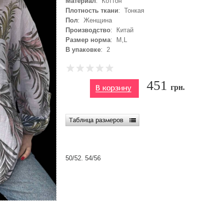
Материал
: Коттон
Плотность ткани
: Тонкая
Пол
: Женщина
Производство
: Китай
Размер норма
: M,L
В упаковке
: 2
451
грн.
50/52. 54/56