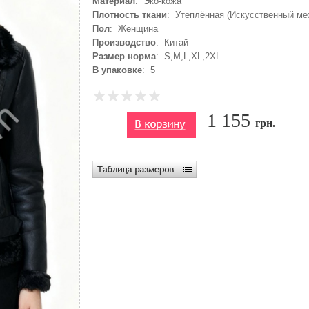
Материал
: Эко-кожа
Плотность ткани
: Утеплённая (Искусственный ме
Пол
: Женщина
Производство
: Китай
Размер норма
: S,M,L,XL,2XL
В упаковке
: 5
1 155
грн.