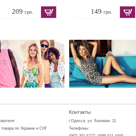
209
149
грн.
грн.
Контакты
зователя
г.Одесса, ул. Базовая, 11.
 товара по Украине и СНГ
Телефоны:
(097) 201 5777
;
(098) 611 4400