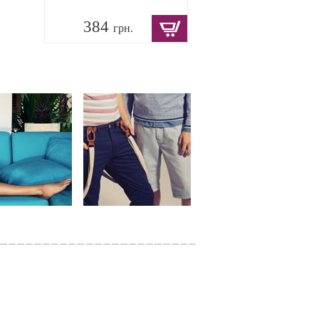
384
грн.