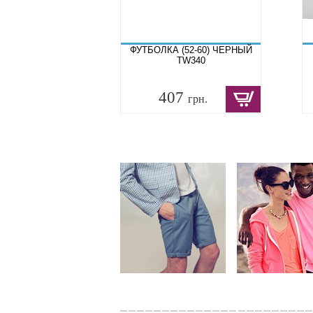
ФУТБОЛКА (52-60) ЧЕРНЫЙ
TW340
407
грн.