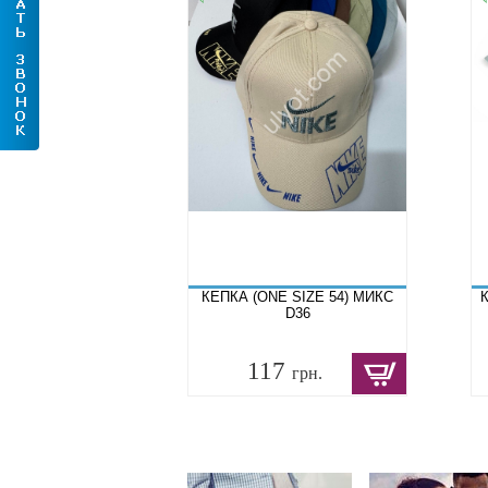
КЕПКА (ONE SIZE 54) МИКС
К
D36
117
грн.