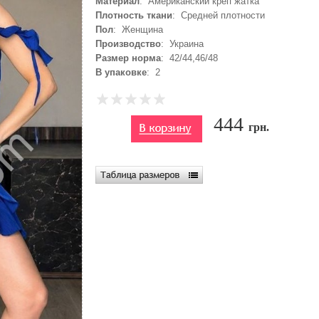
Материал
: Американский креп жатка
Плотность ткани
: Средней плотности
Пол
: Женщина
Производство
: Украина
Размер норма
: 42/44,46/48
В упаковке
: 2
444
грн.