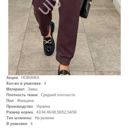
Акции
: НОВИНКА
Кол-во в упаковке
: 4
Материал
: Замш
Плотность ткани
: Средней плотности
Пол
: Женщина
Производство
: Украина
Размер норма
: 42/44,46/48,50/52,54/56
Тип штанины
: На резинке
В упаковке
: 4