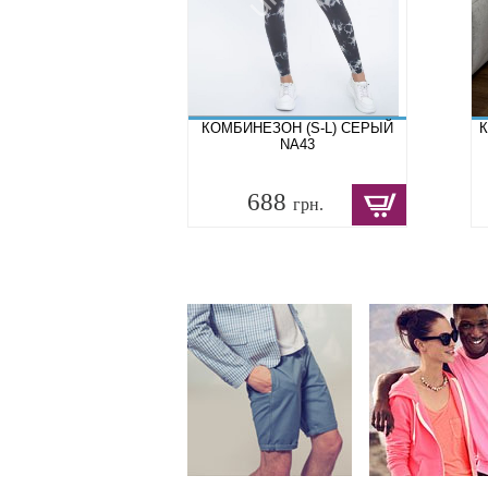
КОМБИНЕЗОН (S-L) СЕРЫЙ
К
NA43
688
грн.