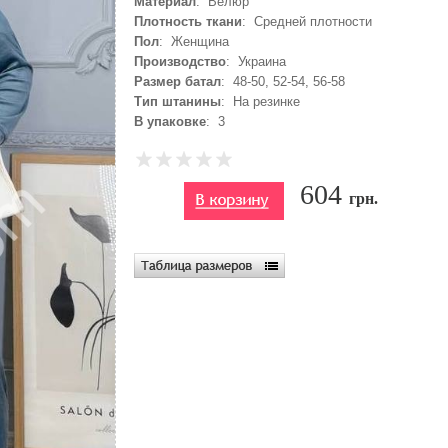
Материал
: Велюр
Плотность ткани
: Средней плотности
Пол
: Женщина
Производство
: Украина
Размер батал
: 48-50, 52-54, 56-58
Тип штанины
: На резинке
В упаковке
: 3
604
грн.