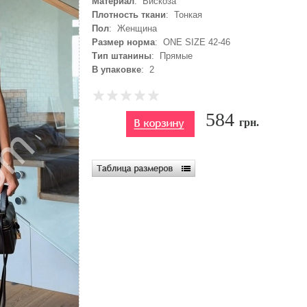
Материал
: Вискоза
Плотность ткани
: Тонкая
Пол
: Женщина
Размер норма
: ONE SIZE 42-46
Тип штанины
: Прямые
В упаковке
: 2
584
грн.