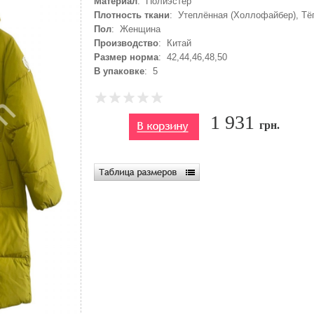
Материал
: Полиэстер
Плотность ткани
: Утеплённая (Холлофайбер), Т
Пол
: Женщина
Производство
: Китай
Размер норма
: 42,44,46,48,50
В упаковке
: 5
1 931
грн.