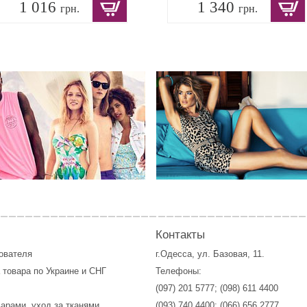
1 016
1 340
грн.
грн.
Контакты
зователя
г.Одесса, ул. Базовая, 11.
 товара по Украине и СНГ
Телефоны:
(097) 201 5777
;
(098) 611 4400
варами, уход за тканями
(093) 740 4400
;
(066) 656 2777