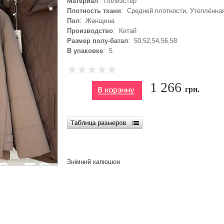
Материал
: Полиэстер
Плотность ткани
: Средней плотности, Утеплённая
Пол
: Женщина
Производство
: Китай
Размер полу-батал
: 50,52,54,56,58
В упаковке
: 5
1 266
грн.
Знімний капюшон