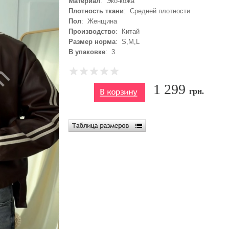
Материал
: Эко-кожа
Плотность ткани
: Средней плотности
Пол
: Женщина
Производство
: Китай
Размер норма
: S,M,L
В упаковке
: 3
1 299
грн.