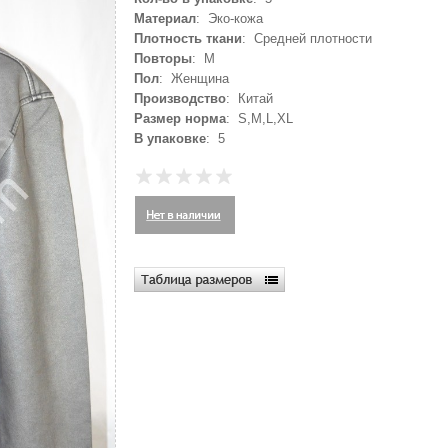
Материал
: Эко-кожа
Плотность ткани
: Средней плотности
Повторы
: M
Пол
: Женщина
Производство
: Китай
Размер норма
: S,M,L,XL
В упаковке
: 5