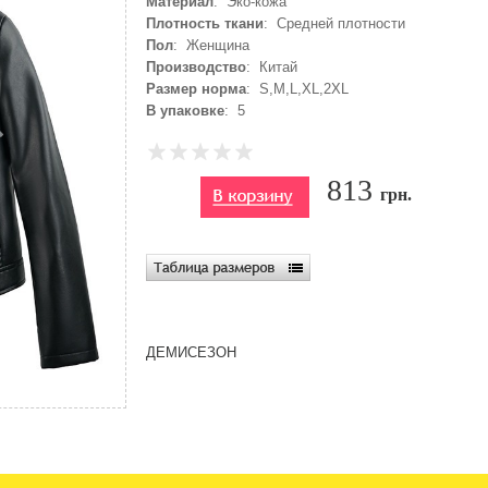
Материал
: Эко-кожа
Плотность ткани
: Средней плотности
Пол
: Женщина
Производство
: Китай
Размер норма
: S,M,L,XL,2XL
В упаковке
: 5
813
грн.
ДЕМИСЕЗОН