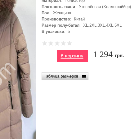
Материал
: Полиэстер
Плотность ткани
: Утеплённая (Холлофайбер)
Пол
: Женщина
Производство
: Китай
Размер полу-батал
: XL,2XL,3XL,4XL,5XL
В упаковке
: 5
1 294
грн.