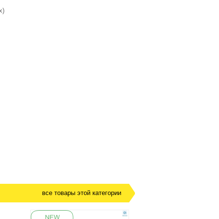
х)
все товары этой категории