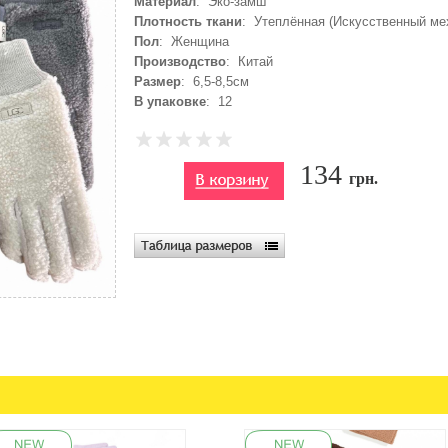
Материал
: Эко-замш
Плотность ткани
: Утеплённая (Искусственный ме
Пол
: Женщина
Производство
: Китай
Размер
: 6,5-8,5см
В упаковке
: 12
134
грн.