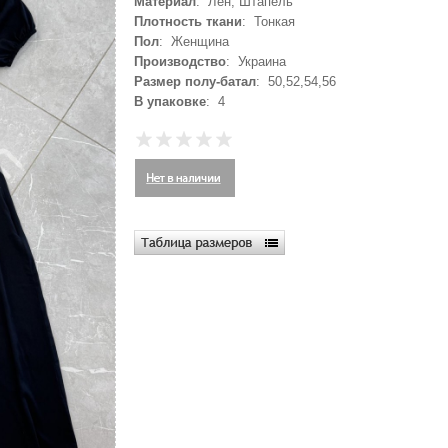
Материал
: Лён, Штапель
Плотность ткани
: Тонкая
Пол
: Женщина
Производство
: Украина
Размер полу-батал
: 50,52,54,56
В упаковке
: 4