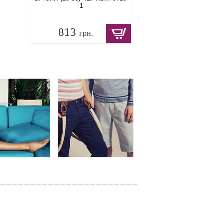
1
813
грн.