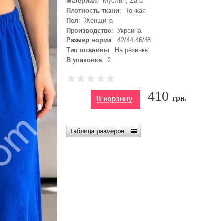
Материал
: Муслин, Zara
Плотность ткани
: Тонкая
Пол
: Женщина
Производство
: Украина
Размер норма
: 42/44,46/48
Тип штанины
: На резинке
В упаковке
: 2
410
грн.