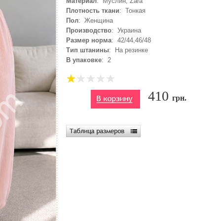
Материал
: Муслин, Zara
Плотность ткани
: Тонкая
Пол
: Женщина
Производство
: Украина
Размер норма
: 42/44,46/48
Тип штанины
: На резинке
В упаковке
: 2
410
грн.