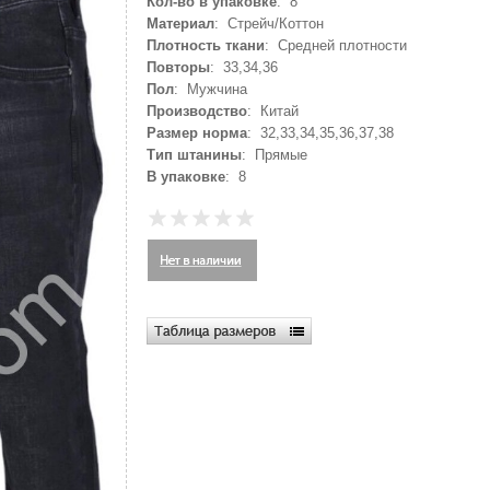
Кол-во в упаковке
: 8
Материал
: Стрейч/Коттон
Плотность ткани
: Средней плотности
Повторы
: 33,34,36
Пол
: Мужчина
Производство
: Китай
Размер норма
: 32,33,34,35,36,37,38
Тип штанины
: Прямые
В упаковке
: 8