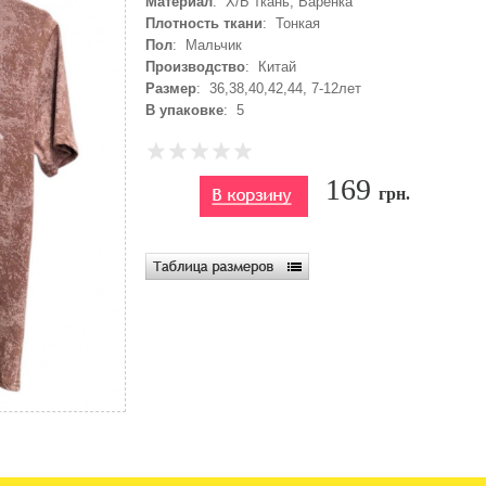
Материал
: Х/Б ткань, Варенка
Плотность ткани
: Тонкая
Пол
: Мальчик
Производство
: Китай
Размер
: 36,38,40,42,44, 7-12лет
В упаковке
: 5
169
грн.