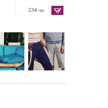
234
грн.