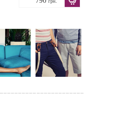
790
грн.