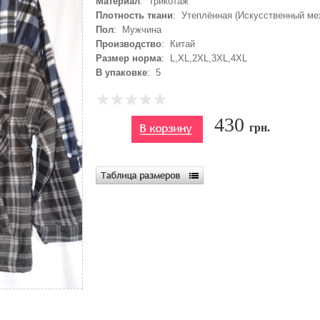
Материал
: Трикотаж
Плотность ткани
: Утеплённая (Искусственный ме
Пол
: Мужчина
Производство
: Китай
Размер норма
: L,XL,2XL,3XL,4XL
В упаковке
: 5
430
грн.