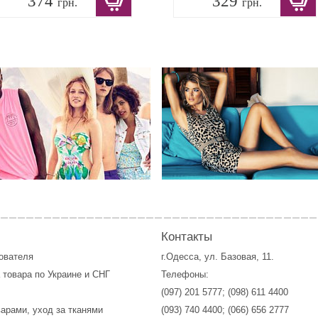
374
329
грн.
грн.
Контакты
зователя
г.Одесса, ул. Базовая, 11.
 товара по Украине и СНГ
Телефоны:
(097) 201 5777
;
(098) 611 4400
варами, уход за тканями
(093) 740 4400
;
(066) 656 2777