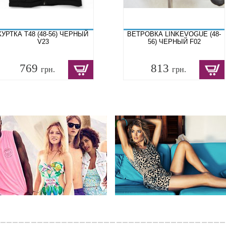
КУРТКА T48 (48-56) ЧЕРНЫЙ
ВЕТРОВКА LINKEVOGUE (48-
V23
56) ЧЕРНЫЙ F02
769
813
грн.
грн.