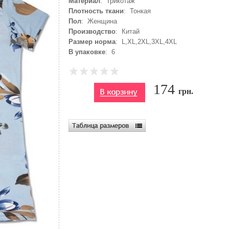
Материал
: Трикотаж
Плотность ткани
: Тонкая
Пол
: Женщина
Производство
: Китай
Размер норма
: L,XL,2XL,3XL,4XL
В упаковке
: 6
174
грн.