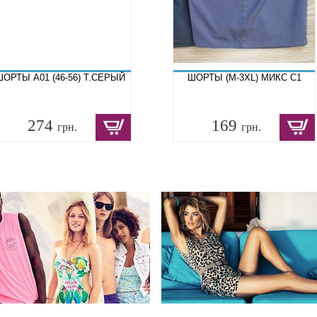
ШОРТЫ A01 (46-56) Т.СЕРЫЙ
ШОРТЫ (M-3XL) МИКС C1
274
169
грн.
грн.