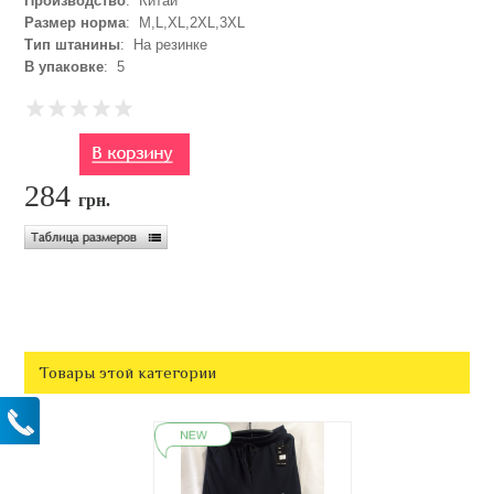
Производство
: Китай
Размер норма
: M,L,XL,2XL,3XL
Тип штанины
: На резинке
В упаковке
: 5
284
грн.
Товары этой категории