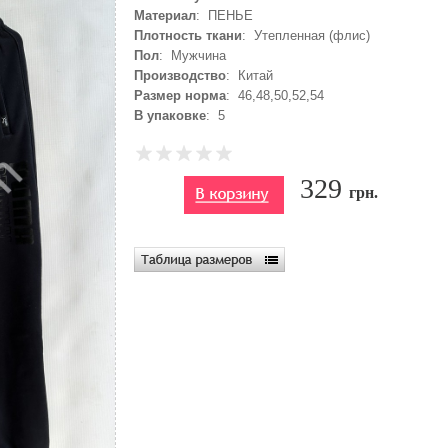
Материал
: ПЕНЬЕ
Плотность ткани
: Утепленная (флис)
Пол
: Мужчина
Производство
: Китай
Размер норма
: 46,48,50,52,54
В упаковке
: 5
329
грн.