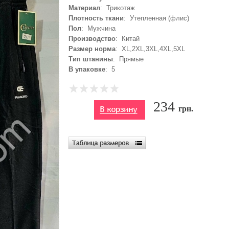
Материал
: Трикотаж
Плотность ткани
: Утепленная (флис)
Пол
: Мужчина
Производство
: Китай
Размер норма
: XL,2XL,3XL,4XL,5XL
Тип штанины
: Прямые
В упаковке
: 5
234
грн.