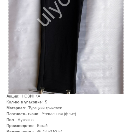
Акции
: НОВИНКА
Кол-во в упаковке
: 5
Материал
: Турецкий трикотаж
Плотность ткани
: Утепленная (флис)
Пол
: Мужчина
Производство
: Китай
Размер норма
: 46,48,50,52,54