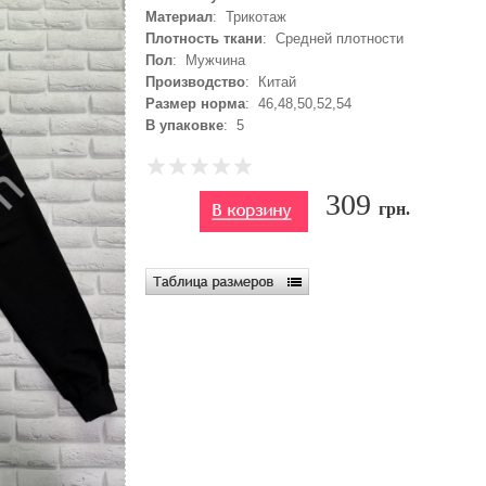
Материал
: Трикотаж
Плотность ткани
: Средней плотности
Пол
: Мужчина
Производство
: Китай
Размер норма
: 46,48,50,52,54
В упаковке
: 5
309
грн.