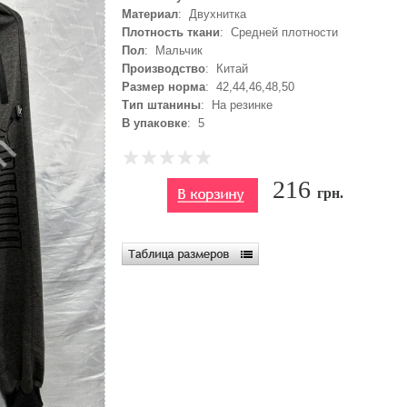
Материал
: Двухнитка
Плотность ткани
: Средней плотности
Пол
: Мальчик
Производство
: Китай
Размер норма
: 42,44,46,48,50
Тип штанины
: На резинке
В упаковке
: 5
216
грн.