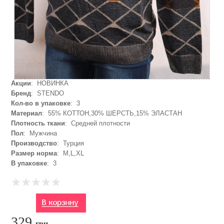
Акции
: НОВИНКА
Бренд
: STENDO
Кол-во в упаковке
: 3
Материал
: 55% КОТТОН,30% ШЕРСТЬ,15% ЭЛАСТАН
Плотность ткани
: Средней плотности
Пол
: Мужчина
Производство
: Турция
Размер норма
: M,L,XL
В упаковке
: 3
329
грн.