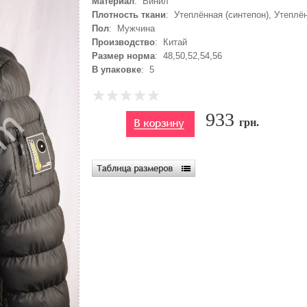
Материал
: Винил
Плотность ткани
: Утеплённая (синтепон), Утеплё
Пол
: Мужчина
Производство
: Китай
Размер норма
: 48,50,52,54,56
В упаковке
: 5
933
грн.