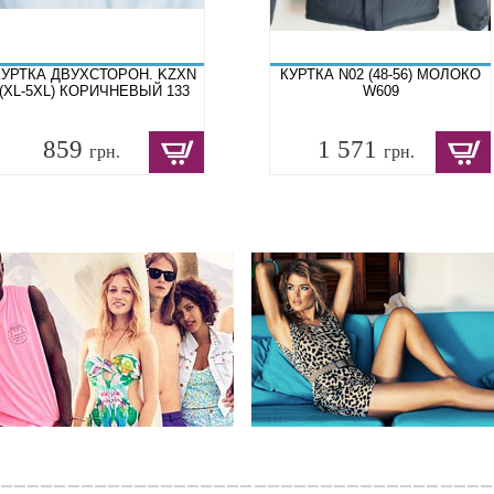
КУРТКА ДВУХСТОРОН. KZXN
КУРТКА N02 (48-56) МОЛОКО
(XL-5XL) КОРИЧНЕВЫЙ 133
W609
859
1 571
грн.
грн.