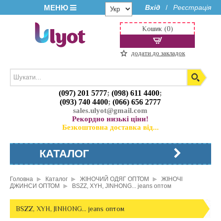
МЕНЮ
Вхід
Реєстрація
/
Кошик (0)
додати до закладок
(097) 201 5777
;
(098) 611 4400
;
(093) 740 4400
;
(066) 656 2777
sales.ulyot@gmail.com
Рекордно низькі ціни!
Безкоштовна доставка від...
КАТАЛОГ
Головна
Каталог
ЖІНОЧИЙ ОДЯГ ОПТОМ
ЖІНОЧІ
ДЖИНСИ ОПТОМ
BSZZ, XYH, JINHONG... jeans оптом
BSZZ, XYH, JINHONG... jeans оптом