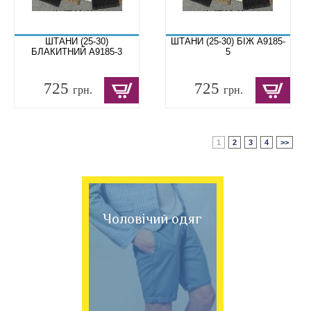
ШТАНИ (25-30)
ШТАНИ (25-30) БІЖ A9185-
БЛАКИТНИЙ A9185-3
5
725
725
грн.
грн.
1
2
3
4
>>
Чоловічий одяг