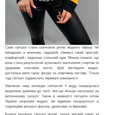
Саме світшот стали ключовою річчю модного образу. Не
випадково в жіночому гардеробі з'явився такий простий,
комфортний і водночас стильний одяг. Можна сказати, що
вона стала результатом культового захоплення спортом та
здоровим способом життя. Щоб виглядати модно,
достатньо мати гарну фігуру та спортивну поставу. Тільки
тоді світшот підкреслить переваги зовнішності.
Уявляємо нову колекцію світшотів! У моду повернулася
вкорочена довжина до талії, яка ще більше наголошує на
витонченому силуеті. Також в наявності світшоти оптом
України укорочені моделі, які відмінно поєднуються зі
спідницями вільного фасону, джинсами та брюками.
Купити недорого світшот оптом, тільки якісний товар за