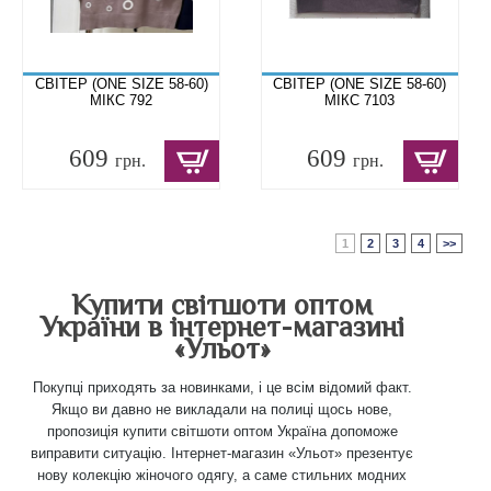
СВІТЕР (ONE SIZE 58-60)
СВІТЕР (ONE SIZE 58-60)
МІКС 792
МІКС 7103
609
609
грн.
грн.
1
2
3
4
>>
Купити світшоти оптом
України в інтернет-магазині
«Ульот»
Покупці приходять за новинками, і це всім відомий факт.
Якщо ви давно не викладали на полиці щось нове,
пропозиція купити світшоти оптом Україна допоможе
виправити ситуацію. Інтернет-магазин «Ульот» презентує
нову колекцію жіночого одягу, а саме стильних модних