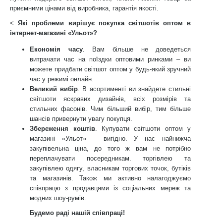
приємними цінами від виробника, гарантія якості.
<
Які проблеми вирішує покупка світшотів оптом в
інтернет-магазині «Ульот»?
Економія часу
. Вам більше не доведеться
витрачати час на поїздки оптовими ринками – ви
можете придбати світшот оптом у будь-який зручний
час у режимі онлайн.
Великий вибір
. В асортименті ви знайдете стильні
світшоти яскравих дизайнів, всіх розмірів та
стильних фасонів. Чим більший вибір, тим більше
шансів привернути увагу покупця.
Збереження коштів
. Купувати світшоти оптом у
магазині «Ульот» – вигідно. У нас найнижча
закупівельна ціна, до того ж вам не потрібно
переплачувати посередникам. торгівлею та
закупівлею одягу, власникам торгових точок, бутіків
та магазинів. Також ми активно налагоджуємо
співпрацю з продавцями із соціальних мереж та
модних шоу-румів.
Будемо раді нашій співпраці!