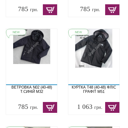
785
785
грн.
грн.
ВЕТРОВКА N02 (40-48)
КУРТКА T48 (40-48) ФЛІС
Т.СИНІЙ M32
ГРАФІТ M51
785
1 063
грн.
грн.