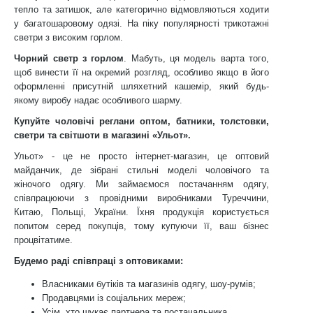
тепло та затишок, але категорично відмовляються ходити
у багатошаровому одязі. На піку популярності трикотажні
светри з високим горлом.
Чорний светр з горлом
. Мабуть, ця модель варта того,
щоб винести її на окремий розгляд, особливо якщо в його
оформленні присутній шляхетний кашемір, який будь-
якому виробу надає особливого шарму.
Купуйте чоловічі реглани оптом, батники, толстовки,
светри та світшоти в магазині «Ульот».
Ульот» - це не просто інтернет-магазин, це оптовий
майданчик, де зібрані стильні моделі чоловічого та
жіночого одягу. Ми займаємося постачанням одягу,
співпрацюючи з провідними виробниками Туреччини,
Китаю, Польщі, України. Їхня продукція користується
попитом серед покупців, тому купуючи її, ваш бізнес
процвітатиме.
Будемо раді співпраці з оптовиками:
Власниками бутіків та магазинів одягу, шоу-румів;
Продавцями із соціальних мереж;
Усім, хто шукає партнера та постачальника.