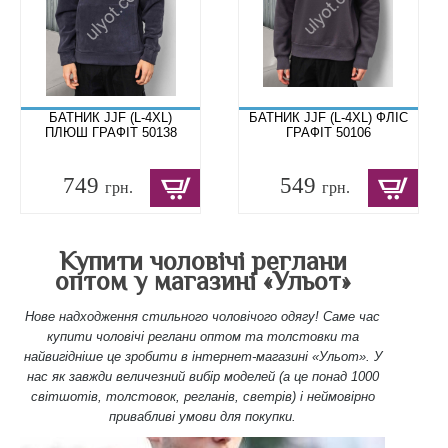
БАТНИК JJF (L-4XL)
БАТНИК JJF (L-4XL) ФЛІС
ПЛЮШ ГРАФІТ 50138
ГРАФІТ 50106
749
549
грн.
грн.
Купити чоловічі реглани
оптом у магазині «Ульот»
Нове надходження стильного чоловічого одягу! Саме час
купити чоловічі реглани оптом та толстовки та
найвигідніше це зробити в інтернет-магазині «Ульот». У
нас як завжди величезний вибір моделей (а це понад 1000
світшотів, толстовок, регланів, светрів) і неймовірно
привабливі умови для покупки.