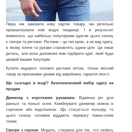
Перш ніж замовити нову партію товару, ми ретельно
проаналізували нові модні тенденції. І в результаті
виявилося, що найбільш популярним одягом цього сезону
є светри та реглани. Реглани – це тип крою, а не вид одягу,
в якому плече та рукави становлять єдине ціле. Це лише
деталь, але вона допоможе вам підібрати одяг, який буде
цікавий вашим покупцям.
Купити недорого чоловічі реглани оптом, тільки якісний
товар за приємними цінами від виробника, гарантія якості.
Що сьогодні в моді? Безпомилковий вибір одягу на
продаж
Джемпер з короткими рукавами.
Відмінна річ для
ранньої та пізньої осені. Комбінувати джемпер можна із
сорочкою або водолазкою. Що стосується кольору, то
цього сезону чоловіки віддають перевагу темно-синім
тонам.
Светри з горлом
. Модель, створена для тих, хто любить