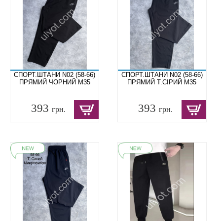
СПОРТ.ШТАНИ N02 (58-66)
СПОРТ.ШТАНИ N02 (58-66)
ПРЯМИЙ ЧОРНИЙ M35
ПРЯМИЙ Т.СІРИЙ M35
393
393
грн.
грн.