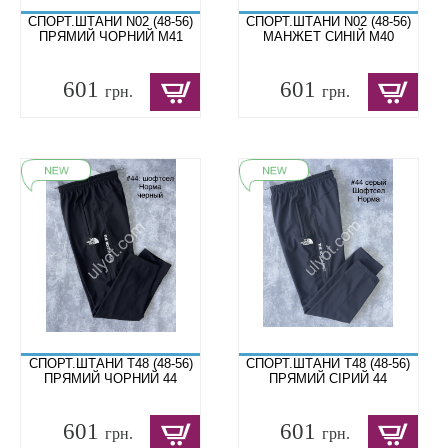
СПОРТ.ШТАНИ N02 (48-56)
СПОРТ.ШТАНИ N02 (48-56)
ПРЯМИЙ ЧОРНИЙ M41
МАНЖЕТ СИНІЙ M40
601
601
грн.
грн.
СПОРТ.ШТАНИ T48 (48-56)
СПОРТ.ШТАНИ T48 (48-56)
ПРЯМИЙ ЧОРНИЙ 44
ПРЯМИЙ СІРИЙ 44
601
601
грн.
грн.