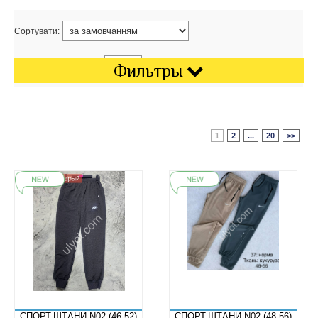
Сортувати:
Показати на сторінці:
Фильтры
1
2
...
20
>>
СПОРТ.ШТАНИ N02 (46-52)
СПОРТ.ШТАНИ N02 (48-56)