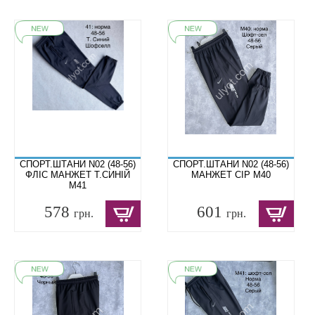
СПОРТ.ШТАНИ N02 (48-56)
СПОРТ.ШТАНИ N02 (48-56)
ФЛІС МАНЖЕТ Т.СИНІЙ
МАНЖЕТ СІР M40
M41
578
601
грн.
грн.