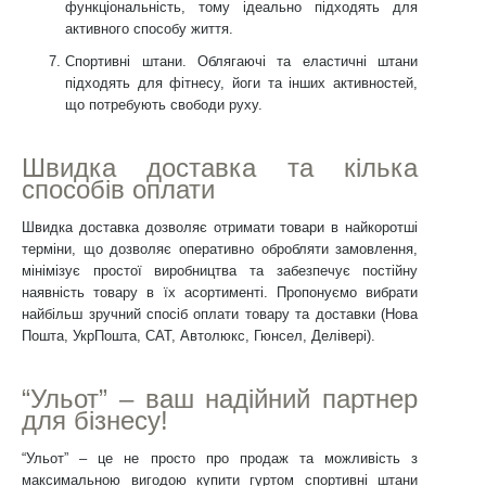
функціональність, тому ідеально підходять для
активного способу життя.
Спортивні штани. Облягаючі та еластичні штани
підходять для фітнесу, йоги та інших активностей,
що потребують свободи руху.
Швидка доставка та кілька
способів оплати
Швидка доставка дозволяє отримати товари в найкоротші
терміни, що дозволяє оперативно обробляти замовлення,
мінімізує простої виробництва та забезпечує постійну
наявність товару в їх асортименті. Пропонуємо вибрати
найбільш зручний спосіб оплати товару та доставки (Нова
Пошта, УкрПошта, САТ, Автолюкс, Гюнсел, Делівері).
“Ульот” – ваш надійний партнер
для бізнесу!
“Ульот” – це не просто про продаж та можливість з
максимальною вигодою купити гуртом спортивні штани