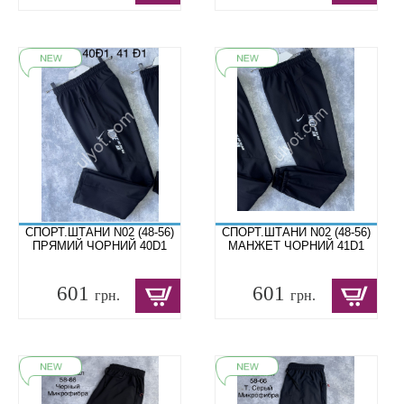
СПОРТ.ШТАНИ N02 (48-56)
СПОРТ.ШТАНИ N02 (48-56)
ПРЯМИЙ ЧОРНИЙ 40D1
МАНЖЕТ ЧОРНИЙ 41D1
601
601
грн.
грн.