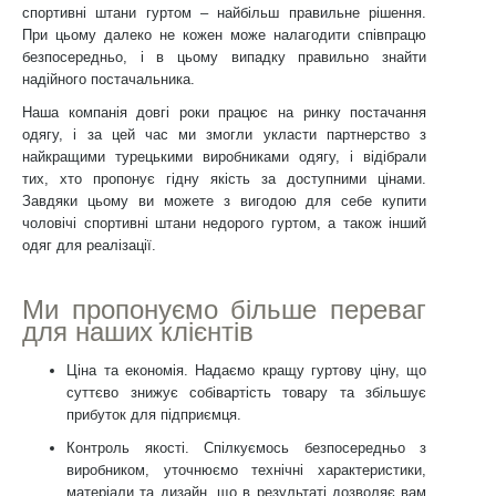
спортивні штани гуртом – найбільш правильне рішення.
При цьому далеко не кожен може налагодити співпрацю
безпосередньо, і в цьому випадку правильно знайти
надійного постачальника.
Наша компанія довгі роки працює на ринку постачання
одягу, і за цей час ми змогли укласти партнерство з
найкращими турецькими виробниками одягу, і відібрали
тих, хто пропонує гідну якість за доступними цінами.
Завдяки цьому ви можете з вигодою для себе купити
чоловічі спортивні штани недорого гуртом, а також інший
одяг для реалізації.
Ми пропонуємо більше переваг
для наших клієнтів
Ціна та економія. Надаємо кращу гуртову ціну, що
суттєво знижує собівартість товару та збільшує
прибуток для підприємця.
Контроль якості. Спілкуємось безпосередньо з
виробником, уточнюємо технічні характеристики,
матеріали та дизайн, що в результаті дозволяє вам