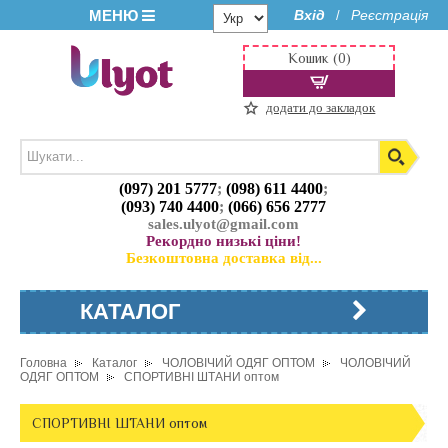
МЕНЮ
Вхід
Реєстрація
/
Кошик (0)
додати до закладок
(097) 201 5777
;
(098) 611 4400
;
(093) 740 4400
;
(066) 656 2777
sales.ulyot@gmail.com
Рекордно низькі ціни!
Безкоштовна доставка від...
КАТАЛОГ
Головна
Каталог
ЧОЛОВІЧИЙ ОДЯГ ОПТОМ
ЧОЛОВІЧИЙ
ОДЯГ ОПТОМ
СПОРТИВНІ ШТАНИ оптом
СПОРТИВНІ ШТАНИ оптом